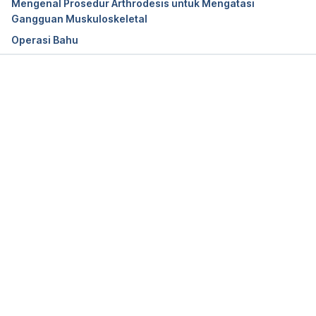
Mengenal Prosedur Arthrodesis untuk Mengatasi
Swarup, I., & O’Donnell, J. F. (2016). An Overview of 
Gangguan Muskuloskeletal
the History of Orthopedic Surgery. 
American journal 
Operasi Bahu
of orthopedics (Belle Mead, N.J.)
, 
45
(7), E434–
E438. Retrieved 27 December 2021.
Memuat...