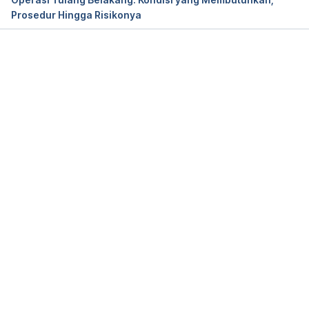
Prosedur Hingga Risikonya
Ankle Fusion. Retrieved 15 June 2021, from 
https://www.hopkinsmedicine.org/health/treatment-
tests-and-therapies/ankle-fusion
Memuat...