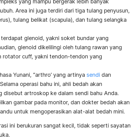
kompleks yang mampu bergerak lebih banyak
buh. Area ini juga terdiri dari tiga tulang penyusun,
us), tulang belikat (scapula), dan tulang selangka
 terdapat glenoid, yakni soket bundar yang
mudian, glenoid dikelilingi oleh tulang rawan yang
n rotator cuff, yakni tendon-tendon yang
ahasa Yunani, “arthro’ yang artinya
sendi
dan
 Selama operasi bahu ini, ahli bedah akan
 disebut artroskop ke dalam sendi bahu Anda.
lkan gambar pada monitor, dan dokter bedah akan
du untuk mengoperasikan alat-alat bedah mini.
si ini berukuran sangat kecil, tidak seperti sayatan
uka.