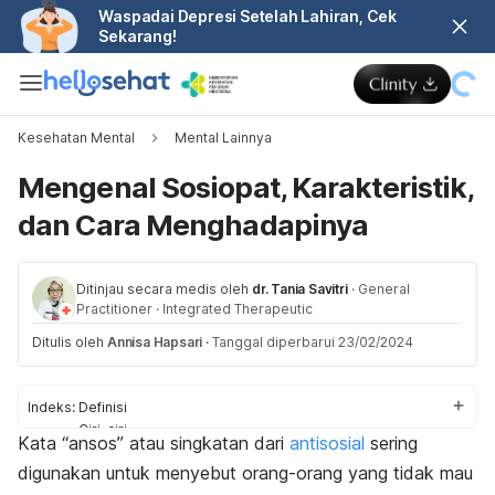
Waspadai Depresi Setelah Lahiran, Cek
Sekarang!
Kesehatan Mental
Mental Lainnya
Mengenal Sosiopat, Karakteristik,
dan Cara Menghadapinya
Ditinjau secara medis oleh
dr. Tania Savitri
·
General
Practitioner
·
Integrated Therapeutic
Ditulis oleh
Annisa Hapsari
·
Tanggal diperbarui 23/02/2024
Indeks:
Definisi
Ciri-ciri
Kata “ansos” atau singkatan dari
antisosial
sering
Penyebab
digunakan untuk menyebut orang-orang yang tidak mau
Faktor risiko