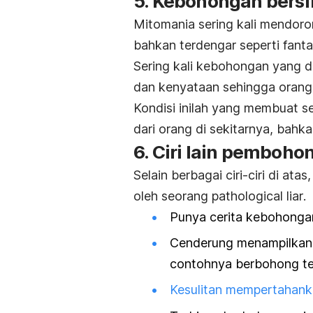
5. Kebohongan bersif
Mitomania sering kali mendoro
bahkan terdengar seperti fanta
Sering kali kebohongan yang 
dan kenyataan sehingga orang
Kondisi inilah yang membuat s
dari orang di sekitarnya, bah
6. Ciri lain pemboho
Selain berbagai ciri-ciri di ata
oleh seorang
pathological liar
.
Punya cerita kebohongan
Cenderung menampilkan s
contohnya berbohong ten
Kesulitan mempertahan