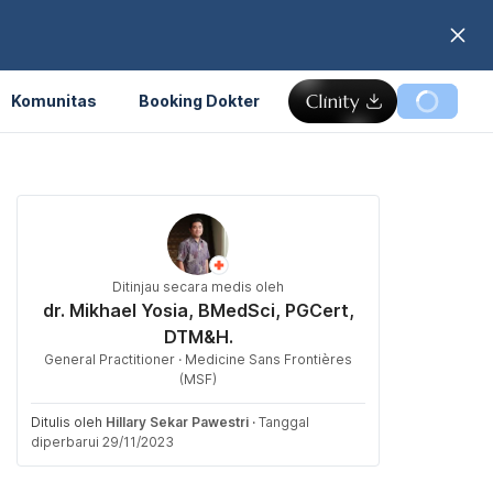
Komunitas
Booking Dokter
Ditinjau secara medis oleh
dr. Mikhael Yosia, BMedSci, PGCert,
DTM&H.
General Practitioner · Medicine Sans Frontières
(MSF)
Ditulis oleh
Hillary Sekar Pawestri
·
Tanggal
diperbarui 29/11/2023