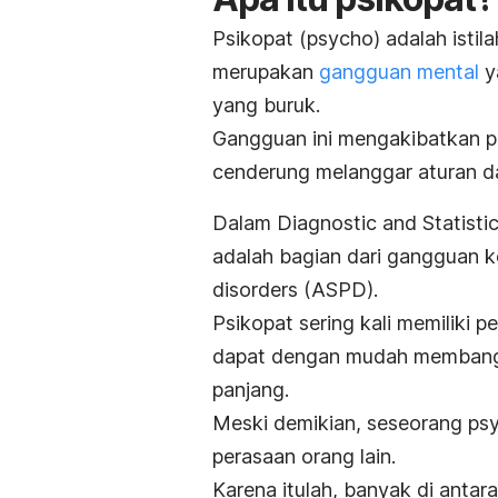
Psikopat (
psycho
) adalah isti
merupakan
gangguan mental
y
yang buruk.
Gangguan ini mengakibatkan pe
cenderung melanggar aturan da
Dalam
Diagnostic and Statisti
adalah bagian dari gangguan 
disorders
(ASPD).
Psikopat sering kali memiliki 
dapat dengan mudah membangu
panjang.
Meski demikian, seseorang
ps
perasaan orang lain.
Karena itulah, banyak di antar