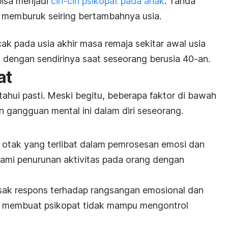
bisa menjadi
ciri-ciri psikopat pada anak
. Tanda
memburuk seiring bertambahnya usia.
ak pada usia akhir masa remaja sekitar awal usia
 dengan sendirinya saat seseorang berusia 40-an.
at
ahui pasti. Meski begitu, beberapa faktor di bawah
n gangguan mental ini dalam diri seseorang.
 otak yang terlibat dalam pemrosesan
emosi
dan
lami penurunan aktivitas pada orang dengan
usak respons terhadap rangsangan emosional dan
ni membuat psikopat tidak mampu mengontrol