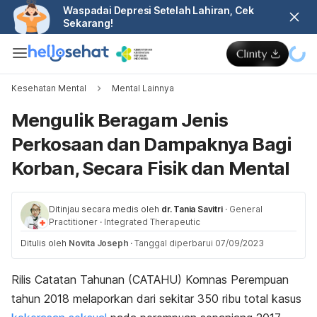
Waspadai Depresi Setelah Lahiran, Cek
Sekarang!
Kesehatan Mental
Mental Lainnya
Mengulik Beragam Jenis
Perkosaan dan Dampaknya Bagi
Korban, Secara Fisik dan Mental
Ditinjau secara medis oleh
dr. Tania Savitri
·
General
Practitioner
·
Integrated Therapeutic
Ditulis oleh
Novita Joseph
·
Tanggal diperbarui 07/09/2023
Rilis Catatan Tahunan (CATAHU) Komnas Perempuan
tahun 2018 melaporkan dari sekitar 350 ribu total kasus