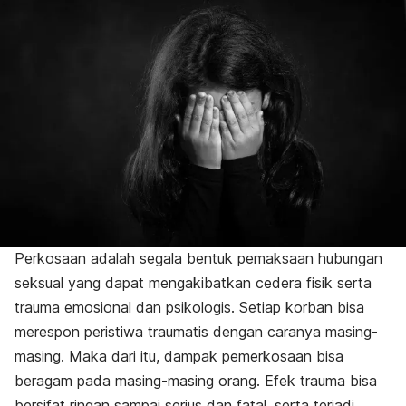
Perkosaan adalah segala bentuk pemaksaan hubungan
seksual yang dapat mengakibatkan cedera fisik serta
trauma emosional dan psikologis. Setiap korban bisa
merespon
peristiwa traumatis dengan caranya masing-
masing. Maka dari itu, dampak pemerkosaan bisa
beragam pada masing-masing orang. Efek trauma bisa
bersifat ringan sampai serius dan fatal, serta terjadi