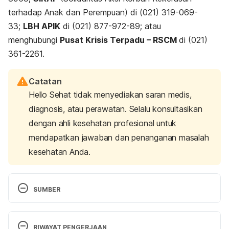
terhadap Anak dan Perempuan) di (021) 319-069-
33;
LBH APIK
di (021) 877-972-89; atau
menghubungi
Pusat Krisis Terpadu – RSCM
di (021)
361-2261.
Catatan
Hello Sehat tidak menyediakan saran medis,
diagnosis, atau perawatan. Selalu konsultasikan
dengan ahli kesehatan profesional untuk
mendapatkan jawaban dan penanganan masalah
kesehatan Anda.
SUMBER
Recovering from rape and sexual trauma 
RIWAYAT PENGERJAAN