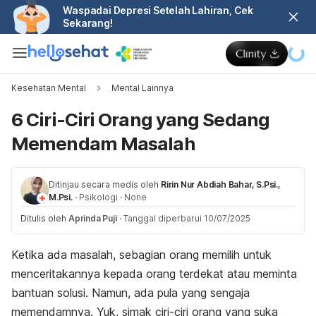
Waspadai Depresi Setelah Lahiran, Cek
Sekarang!
Kesehatan Mental
Mental Lainnya
6 Ciri-Ciri Orang yang Sedang
Memendam Masalah
Ditinjau secara medis oleh
Ririn Nur Abdiah Bahar, S.Psi.,
M.Psi.
·
Psikologi
·
None
Ditulis oleh
Aprinda Puji
·
Tanggal diperbarui 10/07/2025
Ketika ada masalah, sebagian orang memilih untuk
menceritakannya kepada orang terdekat atau meminta
bantuan solusi. Namun, ada pula yang sengaja
memendamnya. Yuk, simak ciri-ciri orang yang suka