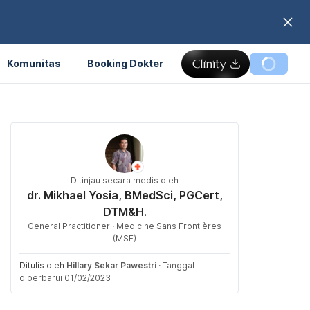
Komunitas
Booking Dokter
Ditinjau secara medis oleh
dr. Mikhael Yosia, BMedSci, PGCert,
DTM&H.
General Practitioner · Medicine Sans Frontières
(MSF)
Ditulis oleh
Hillary Sekar Pawestri
·
Tanggal
diperbarui 01/02/2023