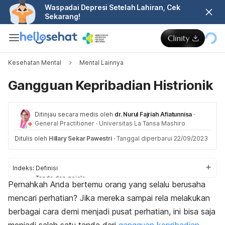
Waspadai Depresi Setelah Lahiran, Cek
Sekarang!
Kesehatan Mental
Mental Lainnya
Gangguan Kepribadian Histrionik
Ditinjau secara medis oleh
dr. Nurul Fajriah Afiatunnisa
·
General Practitioner
·
Universitas La Tansa Mashiro
Ditulis oleh
Hillary Sekar Pawestri
·
Tanggal diperbarui 22/09/2023
Indeks:
Definisi
Tanda dan gejala
Pernahkah Anda bertemu orang yang selalu berusaha
Penyebab
mencari perhatian? Jika mereka sampai rela melakukan
Diagnosis
Pengobatan
berbagai cara demi menjadi pusat perhatian, ini bisa saja