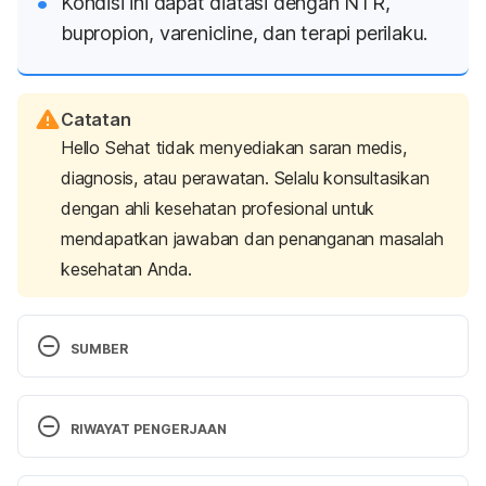
Kondisi ini dapat diatasi dengan NTR,
bupropion, varenicline, dan terapi perilaku.
Catatan
Hello Sehat tidak menyediakan saran medis,
diagnosis, atau perawatan. Selalu konsultasikan
dengan ahli kesehatan profesional untuk
mendapatkan jawaban dan penanganan masalah
kesehatan Anda.
SUMBER
Nicotine addiction explained
. (2017, May 31). Quit 
Victoria. Retrieved 23 January 2024 from 
RIWAYAT PENGERJAAN
https://www.quit.org.au/articles/nicotine-addiction-
explained
Versi Terbaru