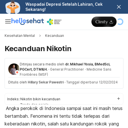
Waspadai Depresi Setelah Lahiran, Cek
Sekarang!
Kesehatan Mental
Kecanduan
Kecanduan Nikotin
Ditinjau secara medis oleh
dr. Mikhael Yosia, BMedSci,
PGCert, DTM&H.
·
General Practitioner
·
Medicine Sans
Frontières (MSF)
Ditulis oleh
Hillary Sekar Pawestri
·
Tanggal diperbarui 12/02/2024
Indeks:
Nikotin bikin kecanduan
Tanda dan gejala
Angka perokok di Indonesia sampai saat ini masih terus
Penyebab
bertambah.
Fenomena ini tentu tidak terlepas dari
Faktor risiko
Komplikasi
keberadaan nikotin, salah satu kandungan rokok yang
Diagnosis