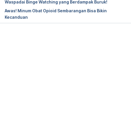
Waspadai Binge Watching yang Berdampak Buruk!
addiction
Awas! Minum Obat Opioid Sembarangan Bisa Bikin
Kecanduan
Opioids: Understanding Addiction Versus 
Dependence.
 (2023). Hospital for Special Surgery. 
Retrieved December 12, 2023, from 
https://www.hss.edu/conditions_understanding-
Memuat...
addiction-versus-dependence.asp
Sharp, A., Generes, W. M., & Thomas, S. (2023). 
Drug Withdrawal Symptoms, Timelines & Treatment. 
American Addiction Centers. Retrieved December 
12, 2023, from 
https://americanaddictioncenters.org/withdrawal-
timelines-treatments
Lynch, S. S. (2022)
. Tolerance and Resistance to 
Drugs. 
Merck Manuals Consumer Version. Retrieved 
December 12, 2023, from 