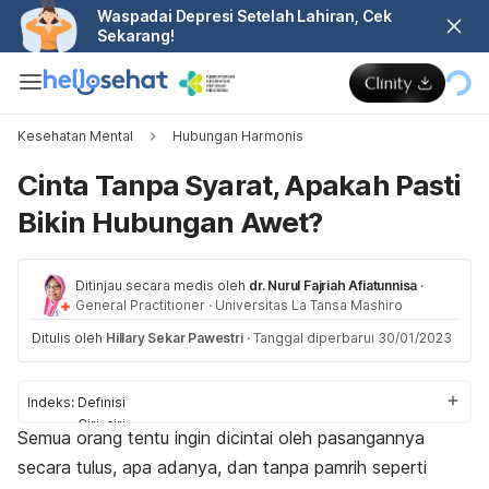
Waspadai Depresi Setelah Lahiran, Cek
Sekarang!
Kesehatan Mental
Hubungan Harmonis
Cinta Tanpa Syarat, Apakah Pasti
Bikin Hubungan Awet?
Ditinjau secara medis oleh
dr. Nurul Fajriah Afiatunnisa
·
General Practitioner
·
Universitas La Tansa Mashiro
Ditulis oleh
Hillary Sekar Pawestri
·
Tanggal diperbarui 30/01/2023
Indeks:
Definisi
Ciri-ciri
Semua orang tentu ingin dicintai oleh pasangannya
Apakah menjamin hubungan langgeng?
secara tulus, apa adanya, dan tanpa pamrih seperti
Pentingnya batasan dalam hubungan