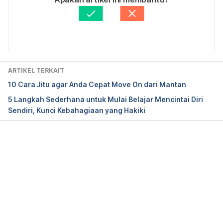
Ditinjau secara medis oleh
dr. Yusra Firdaus
Diperbarui oleh: 
Ririn Sjafriani
ARTIKEL TERKAIT
10 Cara Jitu agar Anda Cepat Move On dari Mantan
5 Langkah Sederhana untuk Mulai Belajar Mencintai Diri
Sendiri, Kunci Kebahagiaan yang Hakiki
Memuat...