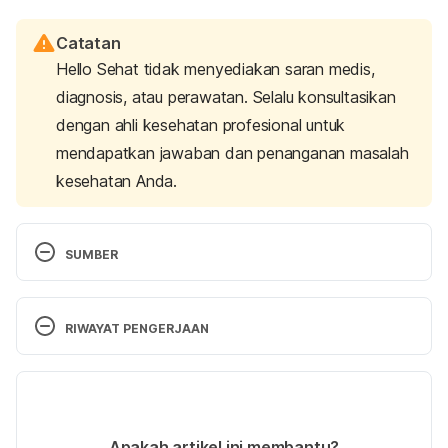
Catatan
Hello Sehat tidak menyediakan saran medis,
diagnosis, atau perawatan. Selalu konsultasikan
dengan ahli kesehatan profesional untuk
mendapatkan jawaban dan penanganan masalah
kesehatan Anda.
SUMBER
Can you love two people at once? 
RIWAYAT PENGERJAAN
https://www.womenshealthmag.com/sex-and-
love/can-you-love-two-people-at-once
Versi Terbaru
07/09/2023
Ditulis oleh 
Novita Joseph
Apakah artikel ini membantu?