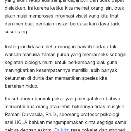
yang akan tetap ada sampai kapanpun dan tidak dapat
dielakkan. Ini karena ketika kita melihat orang lain, otak
akan mulai memproses informasi visual yang kita lihat
dan membuat penilaian instan berdasarkan daya tarik
seseorang.
Insting ini didasari oleh dorongan bawah sadar otak
warisan manusia zaman purba yang menilai seks sebagai
kegiatan biologis murni untuk berkembang biak guna
meningkatkan kesempatannya memiliki lebih banyak
keturunan di dunia dan memastikan spesies kita
bertahan hidup.
Itu sebabnya banyak pakar yang mengatakan bahwa
mencintai dua orang atau lebih bukannya tidak mungkin.
Ramani Durvasula, Ph.D., seeorang profesor psikologi
asal UCLA bahkan mengumpamakan cinta segitiga sama
halnya dengan eskrim.
Es krim
rasa cokelat dan stroberi