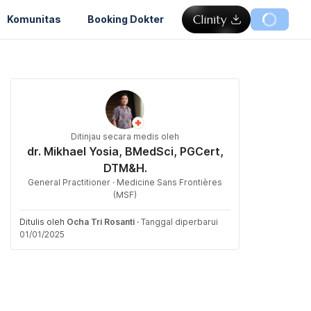
Komunitas
Booking Dokter
Ditinjau secara medis oleh
dr. Mikhael Yosia, BMedSci, PGCert,
DTM&H.
General Practitioner · Medicine Sans Frontières
(MSF)
Ditulis oleh
Ocha Tri Rosanti
·
Tanggal diperbarui
01/01/2025