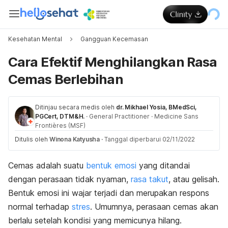
Kesehatan Mental
Gangguan Kecemasan
Cara Efektif Menghilangkan Rasa
Cemas Berlebihan
Ditinjau secara medis oleh
dr. Mikhael Yosia, BMedSci,
PGCert, DTM&H.
·
General Practitioner
·
Medicine Sans
Frontières (MSF)
Ditulis oleh
Winona Katyusha
·
Tanggal diperbarui 02/11/2022
Cemas adalah suatu
bentuk emosi
yang ditandai
dengan perasaan tidak nyaman,
rasa takut
, atau gelisah.
Bentuk emosi ini wajar terjadi dan merupakan respons
normal terhadap
stres
. Umumnya, perasaan cemas akan
berlalu setelah kondisi yang memicunya hilang.