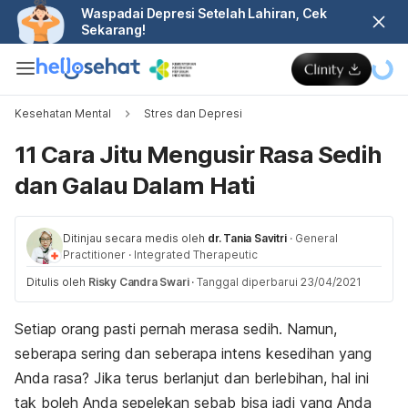
Waspadai Depresi Setelah Lahiran, Cek
Sekarang!
Kesehatan Mental
Stres dan Depresi
11 Cara Jitu Mengusir Rasa Sedih
dan Galau Dalam Hati
Ditinjau secara medis oleh
dr. Tania Savitri
·
General
Practitioner
·
Integrated Therapeutic
Ditulis oleh
Risky Candra Swari
·
Tanggal diperbarui 23/04/2021
Setiap orang pasti pernah merasa sedih. Namun,
seberapa sering dan seberapa intens kesedihan yang
Anda rasa? Jika terus berlanjut dan berlebihan, hal ini
tak boleh Anda sepelekan sebab bisa jadi yang Anda