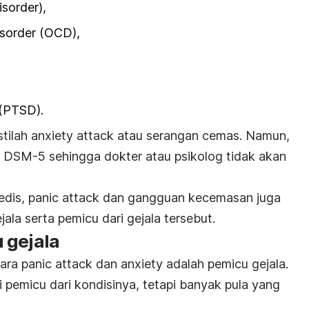
isorder
),
isorder
(OCD)
,
(PTSD)
.
stilah
anxiety attack
atau serangan cemas. Namun,
lam DSM-5 sehingga dokter atau psikolog tidak akan
medis,
panic attack
dan
gangguan kecemasan
juga
ala serta pemicu dari gejala tersebut.
 gejala
tara
panic attack
dan
anxiety
adalah pemicu gejala.
 pemicu dari kondisinya, tetapi banyak pula yang