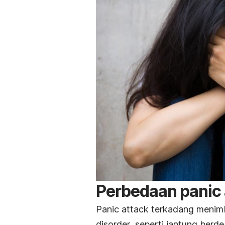
Perbedaan
panic
Panic attack
terkadang menimb
disorder
, seperti jantung berde