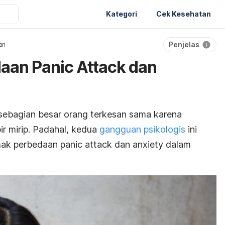
Kategori
Cek Kesehatan
Penjelas
an
aan Panic Attack dan
sebagian besar orang terkesan sama karena
r mirip. Padahal, kedua
gangguan psikologis
ini
mak perbedaan
panic attack
dan
anxiety
dalam