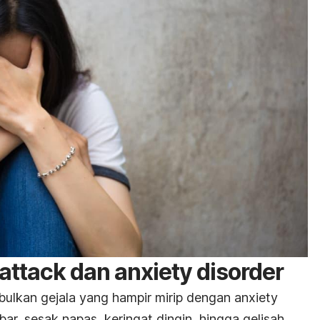
 attack
dan
anxiety disorder
ulkan gejala yang hampir mirip dengan
anxiety
bar, sesak napas, keringat dingin, hingga gelisah.