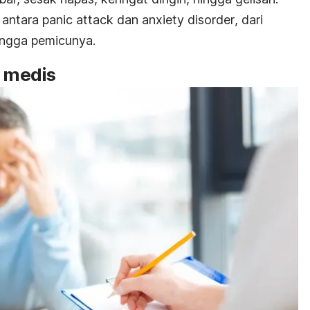
 antara
panic attack
dan
anxiety disorder
, dari
hingga pemicunya.
i medis