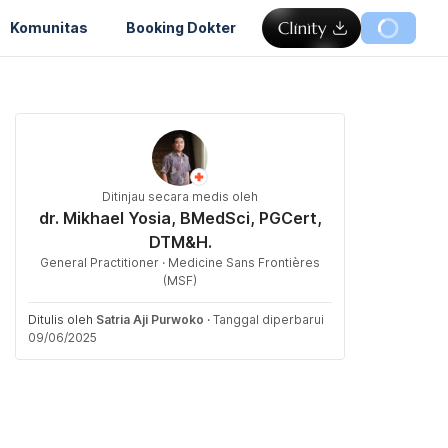
Komunitas
Booking Dokter
Ditinjau secara medis oleh
dr. Mikhael Yosia, BMedSci, PGCert,
DTM&H.
General Practitioner · Medicine Sans Frontières
(MSF)
Ditulis oleh
Satria Aji Purwoko
·
Tanggal diperbarui
09/06/2025