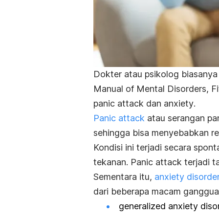
Dokter atau psikolog biasan
Manual of Mental Disorders, Fi
panic attack
dan
anxiety
.
Panic attack
atau serangan pan
sehingga bisa menyebabkan rea
Kondisi ini terjadi secara spo
tekanan.
Panic attack
terjadi 
Sementara itu,
anxiety disorde
dari beberapa macam gangguan 
generalized anxiety dis