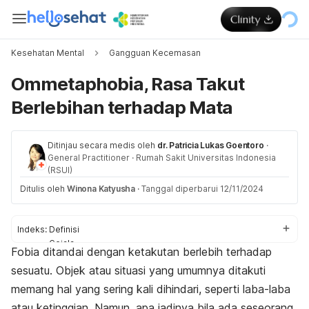
Kesehatan Mental
Gangguan Kecemasan
Ommetaphobia, Rasa Takut
Berlebihan terhadap Mata
Ditinjau secara medis oleh
dr. Patricia Lukas Goentoro
·
General Practitioner
·
Rumah Sakit Universitas Indonesia
(RSUI)
Ditulis oleh
Winona Katyusha
·
Tanggal diperbarui 12/11/2024
Indeks:
Definisi
Gejala
Fobia ditandai dengan ketakutan berlebih terhadap
Penyebab
sesuatu. Objek atau situasi yang umumnya ditakuti
Cara mengatasi
memang hal yang sering kali dihindari, seperti laba-laba
atau ketinggian. Namun, apa jadinya bila ada seseorang