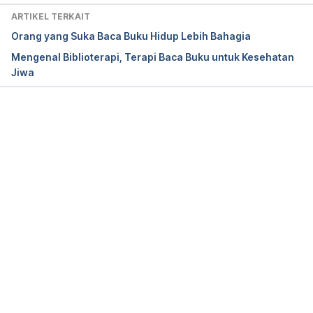
Eyes. Retrieved 15 March 2021, from 
ARTIKEL TERKAIT
https://www.aao.org/eye-health/diseases/what-is-
Orang yang Suka Baca Buku Hidup Lebih Bahagia
eye-strain
Mengenal Biblioterapi, Terapi Baca Buku untuk Kesehatan
Jiwa
Mayo Clinic. (2021). Eyestrain – Symptoms and 
causes. Retrieved 15 March 2021, from 
https://www.mayoclinic.org/diseases-
conditions/eyestrain/symptoms-causes/syc-
Memuat...
20372397