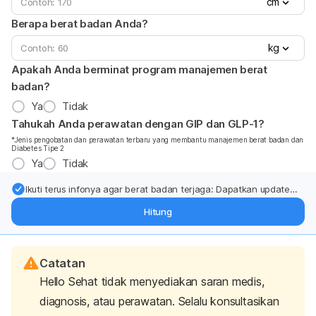
cm
Berapa berat badan Anda?
kg
Apakah Anda berminat program manajemen berat
badan?
Ya
Tidak
Tahukah Anda perawatan dengan GIP dan GLP-1?
*Jenis pengobatan dan perawatan terbaru yang membantu manajemen berat badan dan
Diabetes Tipe 2
Ya
Tidak
Ikuti terus infonya agar berat badan terjaga: Dapatkan update
dari pakar mengenai dukungan dan perawatan berat badan
Hitung
langsung ke inbox Anda.
Catatan
Hello Sehat tidak menyediakan saran medis,
diagnosis, atau perawatan. Selalu konsultasikan