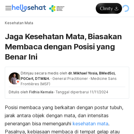
Kesehatan Mata
Jaga Kesehatan Mata, Biasakan
Membaca dengan Posisi yang
Benar Ini
Ditinjau secara medis oleh
dr. Mikhael Yosia, BMedSci,
PGCert, DTM&H.
·
General Practitioner
·
Medicine Sans
Frontières (MSF)
Ditulis oleh
Fidhia Kemala
·
Tanggal diperbarui 11/11/2024
Posisi membaca yang berkaitan dengan postur tubuh,
jarak antara objek dengan mata, dan intensitas
penerangan bisa memengaruhi
kesehatan mata
.
Pasalnya, kebiasaan membaca di tempat gelap atau