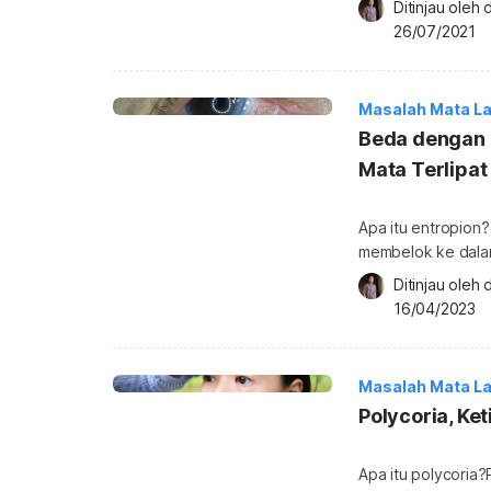
Ditinjau oleh 
bawah. Pada umumny
26/07/2021
gangguan hati yan
ini biasanya tidak
Masalah Mata La
Beda dengan E
Mata Terlipat
Apa itu entropion
membelok ke dalam
permukaan bola mata. Kondisi ini dapat menyebabkan iritasi d
Ditinjau oleh 
nyaman. Ketika An
16/04/2023
masuk ke dalam atau han
dengan ektropion,
Masalah Mata La
Polycoria, Ke
Apa itu polycoria?