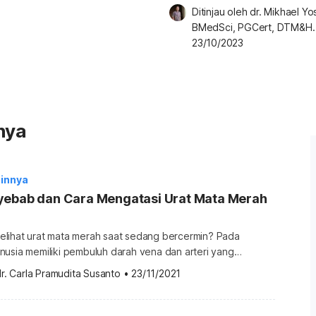
Sebabkan Kebutaan
Ditinjau oleh 
dr. Mikhael Yosi
BMedSci, PGCert, DTM&H.
23/10/2023
nya
innya
yebab dan Cara Mengatasi Urat Mata Merah
lihat urat mata merah saat sedang bercermin? Pada
nusia memiliki pembuluh darah vena dan arteri yang
 Cabang ini berfungsi mengalirkan darah ke seluruh bagian
r. Carla Pramudita Susanto
•
23/11/2021
rah di mata bisa muncul saat Anda sedang sakit. Berikut
Apa penyebab urat mata merah? Saat kondisi normal
sehat, […]