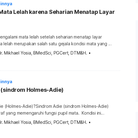
innya
 Mata Lelah karena Seharian Menatap Layar
ngalami mata lelah setelah seharian menatap layar
a lelah merupakan salah satu gejala kondisi mata yang
ndrom penglihatan komputer atau computer vision
dr. Mikhael Yosia, BMedSci, PGCert, DTM&H.
•
 untuk mencegah mata lelah karena kerja di depan
ehatan mata dan kualitas penglihatan Anda. Simak
awah ini. Tips mencegah mata lelah karena kerja […]
innya
 (sindrom Holmes-Adie)
die (Holmes-Adie)?Sindrom Adie (sindrom Holmes-Adie)
raf yang memengaruhi fungsi pupil mata. Kondisi ini
upil terhadap cahaya terjadi secara abnormal. Pada
dr. Mikhael Yosia, BMedSci, PGCert, DTM&H.
•
indrom Adie atau Holmes-Adie menyebabkan pupil mata
idak wajar dan lambat bereaksi terhadap sumber cahaya