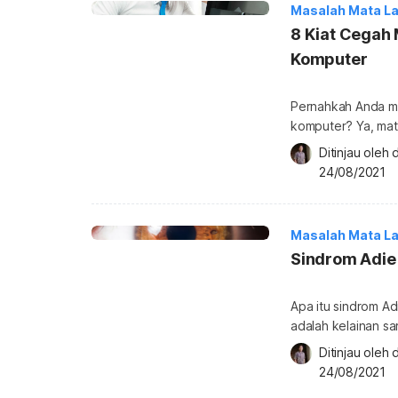
Masalah Mata La
8 Kiat Cegah
Komputer
Pernahkah Anda me
komputer? Ya, mat
disebut dengan si
Ditinjau oleh 
syndrome. Penting
24/08/2021
komputer demi kes
penjelasannya di b
Masalah Mata La
Sindrom Adie
Apa itu sindrom A
adalah kelainan sa
membuat respons p
Ditinjau oleh 
beberapa orang, s
24/08/2021
membesar secara t