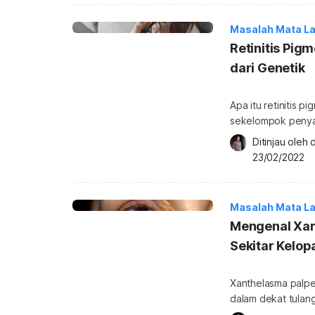
yang dekat. Sement
menyebabkan […]
Masalah Mata La
Retinitis Pig
dari Genetik
Apa itu retinitis p
sekelompok penyak
mata yang memili
Ditinjau oleh 
sinyal yang dikiri
23/02/2022
retina, ada 2 sel
mata dapat melihat
Masalah Mata La
Mengenal Xan
Sekitar Kelop
Xanthelasma palpe
dalam dekat tulan
yang terlihat seca