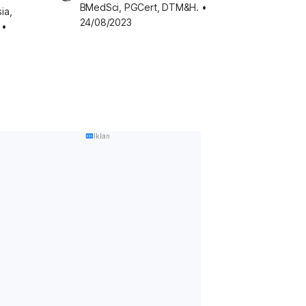
BMedSci, PGCert, DTM&H.
•
a, 
24/08/2023
•
Iklan