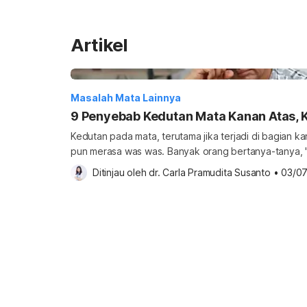
Artikel
Masalah Mata Lainnya
9 Penyebab Kedutan Mata Kanan Atas, 
Kedutan pada mata, terutama jika terjadi di bagian k
pun merasa was was. Banyak orang bertanya-tanya,
atau bahkan khawatir saat mengalami kedutan mata k
Ditinjau oleh 
dr. Carla Pramudita Susanto
•
03/0
Apakah ini pertanda sesuatu yang serius? Untuk men
penyebab mata berkedut sebelah kanan dan langkah-
mengatasinya. Penyebab […]