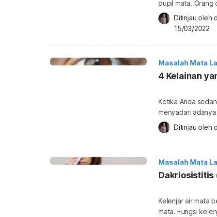
pupil mata. Orang d
satu atau masing-
Ditinjau oleh 
usia kanak-kanak. 
15/03/2022
terlihat saat pend
ini dibagi menjadi 
Masalah Mata La
4 Kelainan ya
Ketika Anda sedan
menyadari adanya b
dengan pupil. Di s
Ditinjau oleh 
mengalami kelainan
kelainan yang bisa
Masalah Mata La
Dakriosistitis
Kelenjar air mata 
mata. Fungsi kelen