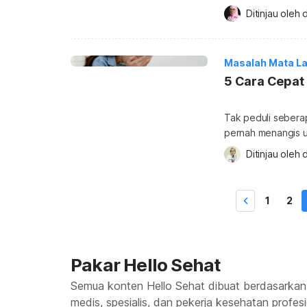
Namun, kelenjar in
Ditinjau oleh 
d
dakriosistitis. Ket
dakriosistitis? Dakr
yang ditandai den
Masalah Mata La
5 Cara Cepat
Tak peduli sebera
pernah menangis u
bagi manusia, kare
Ditinjau oleh 
d
meringankan stres
sudah melepas se
saatnya untuk hapu
1
2
Pakar Hello Sehat
Semua konten Hello Sehat dibuat berdasarkan
medis, spesialis, dan pekerja kesehatan profes