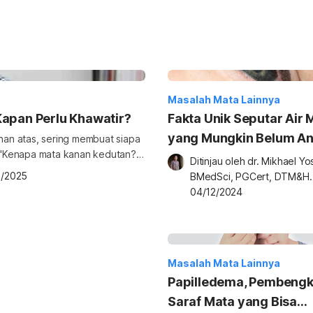
Masalah Mata Lainnya
Kapan Perlu Khawatir?
Fakta Unik Seputar Air 
yang Mungkin Belum A
anan atas, sering membuat siapa
 "Kenapa mata kanan kedutan?"
Tahu
Ditinjau oleh 
dr. Mikhael Yosi
anan atas terus-menerus.
7/2025
BMedSci, PGCert, DTM&H.
jawab keresahan ini, pahami
04/12/2024
langkah praktis untuk
Masalah Mata Lainnya
Papilledema, Pembeng
Saraf Mata yang Bisa