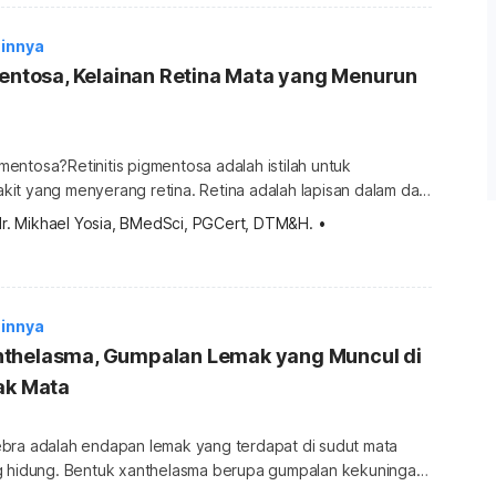
ara itu, pada orang lainnya, sindrom ini mungkin justru
innya
mentosa, Kelainan Retina Mata yang Menurun
igmentosa?Retinitis pigmentosa adalah istilah untuk
it yang menyerang retina. Retina adalah lapisan dalam dari
ki fungsi menangkap cahaya dan memprosesnya menjadi
dr. Mikhael Yosia, BMedSci, PGCert, DTM&H.
•
mkan ke otak sehingga mata dapat melihat objek. Di dalam
 fotoreseptor yang bekerja dalam menangkap cahaya agar
. Kedua sel ini disebut […]
innya
thelasma, Gumpalan Lemak yang Muncul di
ak Mata
bra adalah endapan lemak yang terdapat di sudut mata
g hidung. Bentuk xanthelasma berupa gumpalan kekuningan
ra jelas dan melebar hingga ke sekitar kelopak atas dan