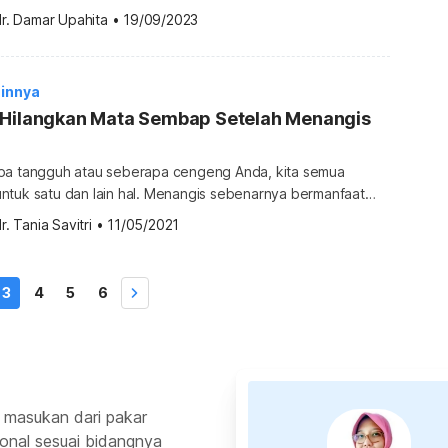
i juga bisa mengalami infeksi yang disebut dengan
r. Damar Upahita
•
19/09/2023
ahui selengkapnya tentang dakriosistitis di bawah ini. Apa itu
iosistitis adalah istilah medis untuk infeksi kelenjar air mata
gan luka dan […]
innya
 Hilangkan Mata Sembap Setelah Menangis
pa tangguh atau seberapa cengeng Anda, kita semua
ntuk satu dan lain hal. Menangis sebenarnya bermanfaat
na dengan menangis, tubuh melepas adrenalin dan kortisol,
r. Tania Savitri
•
11/05/2021
 yang menumpuk dalam sistem Anda. Anda lega
gala emosi dan uneg-uneg yang terpendam. Sekarang tiba
s air mata itu dan kembali […]
3
4
5
6
 masukan dari pakar
ional sesuai bidangnya