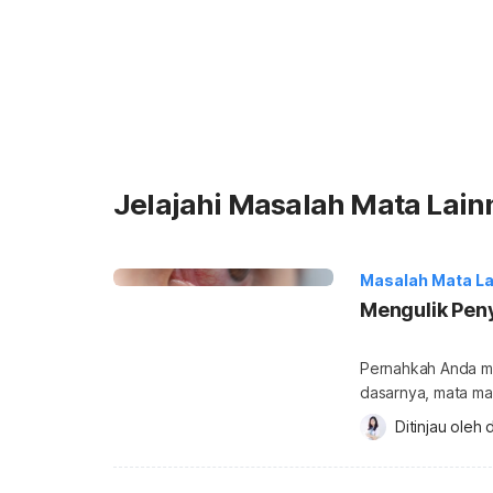
Jelajahi Masalah Mata Lain
Masalah Mata La
Mengulik Pen
Pernahkah Anda me
dasarnya, mata ma
bercabang banyak.
Ditinjau oleh 
d
mata. Nah, urat me
penjelasan lengkapnya. 
atau Anda sedang 