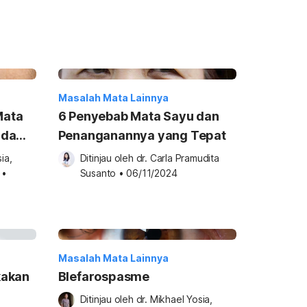
Masalah Mata Lainnya
Mata
6 Penyebab Mata Sayu dan
nda
Penanganannya yang Tepat
a, 
Ditinjau oleh 
dr. Carla Pramudita 
•
Susanto
•
06/11/2024
Masalah Mata Lainnya
kakan
Blefarospasme
Ditinjau oleh 
dr. Mikhael Yosia, 