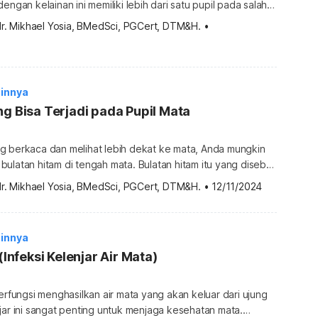
engan kelainan ini memiliki lebih dari satu pupil pada salah
masing matanya. Umumnya, polycoria ditemukan pada saat
dr. Mikhael Yosia, BMedSci, PGCert, DTM&H.
•
Namun, tidak jarang gangguan mata yang satu ini baru
eritanya memasuki usia dewasa. Jenis-jenis polycoria Kondisi
2 jenis, tergantung […]
innya
ng Bisa Terjadi pada Pupil Mata
g berkaca dan melihat lebih dekat ke mata, Anda mungkin
ulatan hitam di tengah mata. Bulatan hitam itu yang disebut
amping punya fungsi khusus, ternyata pupil berisiko
dr. Mikhael Yosia, BMedSci, PGCert, DTM&H.
•
12/11/2024
, baik dari bentuk maupun fungsinya. Untuk tahu apa saja
 terjadi pada pupil mata, simak ulasan lengkapnya […]
innya
 (Infeksi Kelenjar Air Mata)
berfungsi menghasilkan air mata yang akan keluar dari ujung
jar ini sangat penting untuk menjaga kesehatan mata.