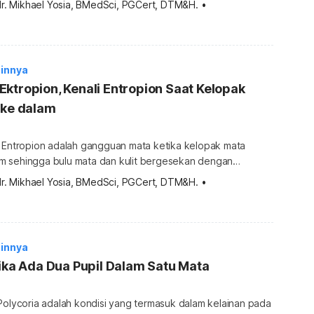
dr. Mikhael Yosia, BMedSci, PGCert, DTM&H.
•
a, kondisi ini berkaitan dengan kolesterol tinggi dan
g diturunkan dari anggota keluarga. Namun, endapan lemak
 berbahaya dan […]
innya
ktropion, Kenali Entropion Saat Kelopak
 ke dalam
? Entropion adalah gangguan mata ketika kelopak mata
 sehingga bulu mata dan kulit bergesekan dengan
an rasa tidak
dr. Mikhael Yosia, BMedSci, PGCert, DTM&H.
•
da mengalami entropion, kelopak mata mungkin akan selalu
ya ketika sedang berkedip. Kondisi ini berbeda
 di mana kelopak mata […]
innya
tika Ada Dua Pupil Dalam Satu Mata
Polycoria adalah kondisi yang termasuk dalam kelainan pada