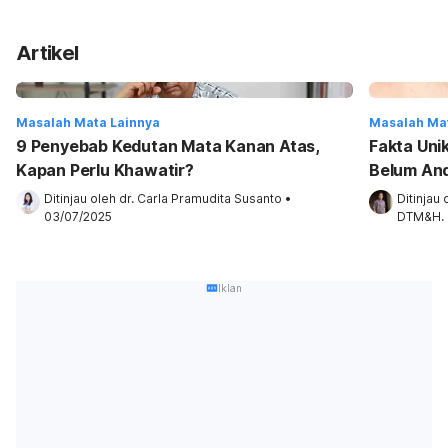
Artikel
Masalah Mata Lainnya
Masalah Ma
9 Penyebab Kedutan Mata Kanan Atas,
Fakta Uni
Kapan Perlu Khawatir?
Belum An
Ditinjau oleh 
dr. Carla Pramudita Susanto
•
Ditinjau 
03/07/2025
DTM&H.
Iklan