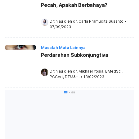
Pecah, Apakah Berbahaya?
Ditinjau oleh 
dr. Carla Pramudita Susanto
•
07/09/2023
Masalah Mata Lainnya
Perdarahan Subkonjungtiva
Ditinjau oleh 
dr. Mikhael Yosia, BMedSci, 
PGCert, DTM&H.
•
13/02/2023
Iklan