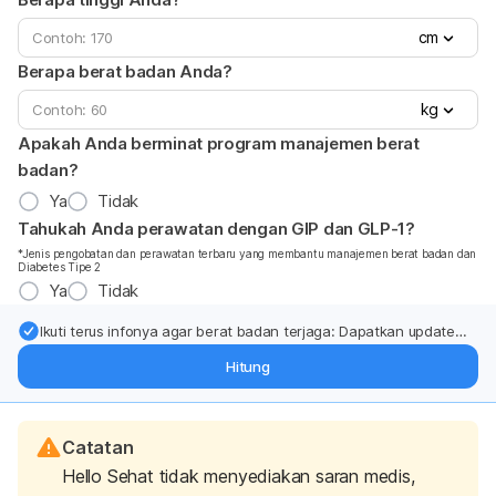
cm
Berapa berat badan Anda?
kg
Apakah Anda berminat program manajemen berat
badan?
Ya
Tidak
Tahukah Anda perawatan dengan GIP dan GLP-1?
*Jenis pengobatan dan perawatan terbaru yang membantu manajemen berat badan dan
Diabetes Tipe 2
Ya
Tidak
Ikuti terus infonya agar berat badan terjaga: Dapatkan update
dari pakar mengenai dukungan dan perawatan berat badan
Hitung
langsung ke inbox Anda.
Catatan
Hello Sehat tidak menyediakan saran medis,