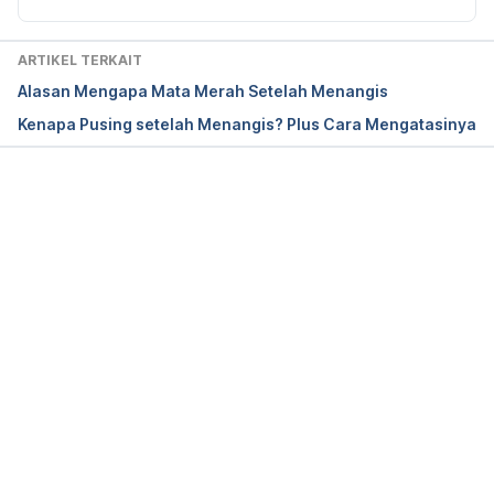
quickly-fix-red-puffy-eyes-after-
crying.html accessed Oct 17, 2016
ARTIKEL TERKAIT
Alasan Mengapa Mata Merah Setelah Menangis
http://www.allaboutvision.com/conditions/swollen-
Kenapa Pusing setelah Menangis? Plus Cara Mengatasinya
eyelids.htm
http://www.newhealthadvisor.com/Swollen-Eyes-
from-Crying.html
Memuat...