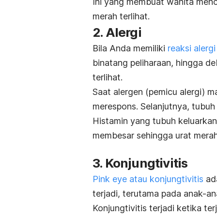
Ini yang membuat wanita meno
merah terlihat.
2. Alergi
Bila Anda memiliki
reaksi alergi
binatang peliharaan, hingga d
terlihat.
Saat alergen (pemicu alergi) 
merespons. Selanjutnya, tubuh
Histamin yang tubuh keluarkan
membesar sehingga urat merah t
3. Konjungtivitis
Pink eye
atau konjungtivitis
ada
terjadi, terutama pada anak-a
Konjungtivitis terjadi ketika ter