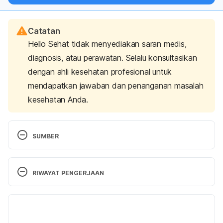
Catatan
Hello Sehat tidak menyediakan saran medis,
diagnosis, atau perawatan. Selalu konsultasikan
dengan ahli kesehatan profesional untuk
mendapatkan jawaban dan penanganan masalah
kesehatan Anda.
SUMBER
Cold Weather Safety for Older Adults. 
(N.d.). 
Retrieved 
17 February 2025, 
 from 
RIWAYAT PENGERJAAN
https://www.nia.nih.gov/health/safety/cold-
weather-safety-older-adults
Versi Terbaru
Usdp. (2023). Are You Feeling Colder as You Get 
26/02/2025