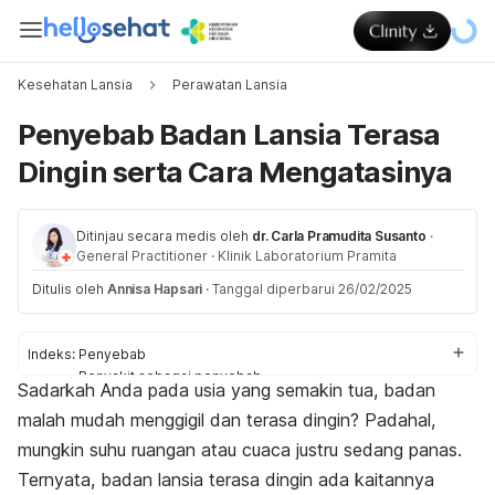
Kesehatan Lansia
Perawatan Lansia
Penyebab Badan Lansia Terasa
Dingin serta Cara Mengatasinya
Ditinjau secara medis oleh
dr. Carla Pramudita Susanto
·
General Practitioner
·
Klinik Laboratorium Pramita
Ditulis oleh
Annisa Hapsari
·
Tanggal diperbarui 26/02/2025
Indeks:
Penyebab
Penyakit sebagai penyebab
Sadarkah Anda pada usia yang semakin tua, badan
Cara mengatasi
malah mudah menggigil dan terasa dingin? Padahal,
Cara mencegah
mungkin suhu ruangan atau cuaca justru sedang panas.
Ternyata, badan lansia terasa dingin ada kaitannya