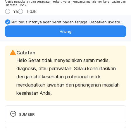
*Jenis pengobatan dan perawatan terbaru yang membantu manajemen berat badan dan
Diabetes Tipe 2
Ya
Tidak
Ikuti terus infonya agar berat badan terjaga: Dapatkan update
dari pakar mengenai dukungan dan perawatan berat badan
Hitung
langsung ke inbox Anda.
Catatan
Hello Sehat tidak menyediakan saran medis,
diagnosis, atau perawatan. Selalu konsultasikan
dengan ahli kesehatan profesional untuk
mendapatkan jawaban dan penanganan masalah
kesehatan Anda.
SUMBER
Drugs.com. (2018). Albumin human Use During 