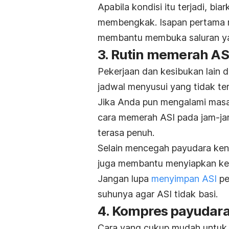
Apabila kondisi itu terjadi, bi
membengkak. Isapan pertama m
membantu membuka saluran ya
3. Rutin memerah AS
Pekerjaan dan kesibukan lain di
jadwal menyusui yang tidak ter
Jika Anda pun mengalami masal
cara memerah ASI pada jam-ja
terasa penuh.
Selain mencegah payudara kenc
juga membantu menyiapkan ket
Jangan lupa
menyimpan ASI
pe
suhunya agar ASI tidak basi.
4. Kompres payudar
Cara yang cukup mudah untuk 