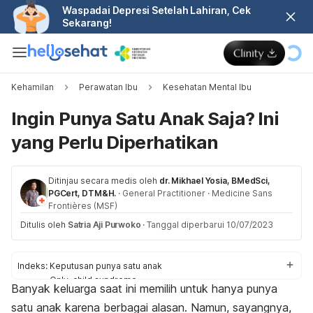
Waspadai Depresi Setelah Lahiran, Cek
Sekarang!
Kehamilan
Perawatan Ibu
Kesehatan Mental Ibu
Ingin Punya Satu Anak Saja? Ini
yang Perlu Diperhatikan
Ditinjau secara medis oleh
dr. Mikhael Yosia, BMedSci,
PGCert, DTM&H.
·
General Practitioner
·
Medicine Sans
Frontières (MSF)
Ditulis oleh
Satria Aji Purwoko
·
Tanggal diperbarui 10/07/2023
Indeks:
Keputusan punya satu anak
Only-child syndrome
Banyak keluarga saat ini memilih untuk hanya punya
Tips membesarkan anak tunggal
satu anak karena berbagai alasan. Namun, sayangnya,