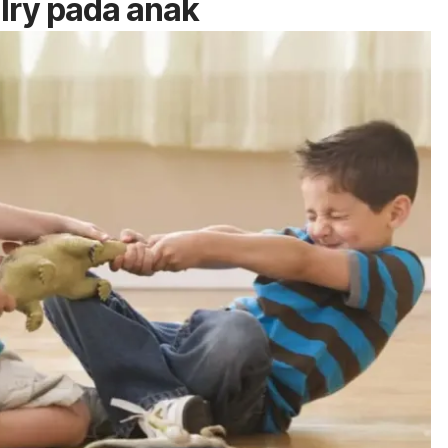
alry
pada anak