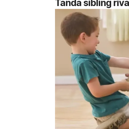
Tanda
sibling riv