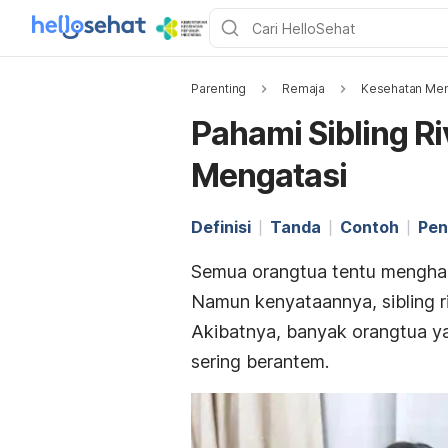
Parenting
Remaja
Kesehatan Men
Pahami Sibling Ri
Mengatasi
Definisi
Tanda
Contoh
Pen
Semua orangtua tentu menghar
Namun kenyataannya,
sibling 
Akibatnya, b
anyak orangtua y
sering berantem.