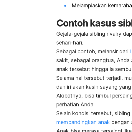
Melampiaskan kemarahan 
Contoh kasus
sib
Gejala-gejala
sibling rivalry
dapa
sehari-hari.
Sebagai contoh, melansir dari
sakit, sebagai orangtua, And
anak tersebut hingga ia sembu
Selama hal tersebut terjadi, 
dan iri akan kasih sayang yang
Akibatnya, bisa timbul persai
perhatian Anda.
Selain kondisi tersebut,
sibling 
membandingkan anak
dengan a
Anak bisa merasa tersaingi jika