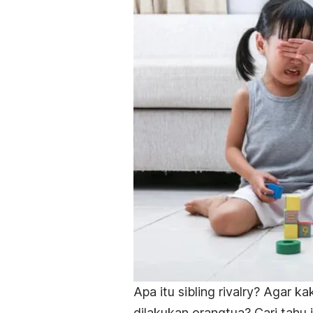
Apa itu
sibling rivalry
? Agar kak
dilakukan orangtua? Cari tahu 