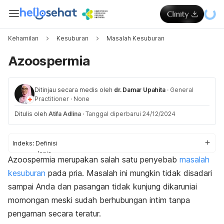
Kehamilan
Kesuburan
Masalah Kesuburan
Azoospermia
Ditinjau secara medis oleh
dr. Damar Upahita
·
General
Practitioner
·
None
Ditulis oleh
Atifa Adlina
·
Tanggal diperbarui 24/12/2024
Indeks:
Definisi
Jenis
Azoospermia merupakan salah satu penyebab
masalah
Penyebab
kesuburan
pada pria. Masalah ini mungkin tidak disadari
Diagnosis
Pengobatan
sampai Anda dan pasangan tidak kunjung dikaruniai
Pencegahan
momongan meski sudah berhubungan intim tanpa
pengaman secara teratur.