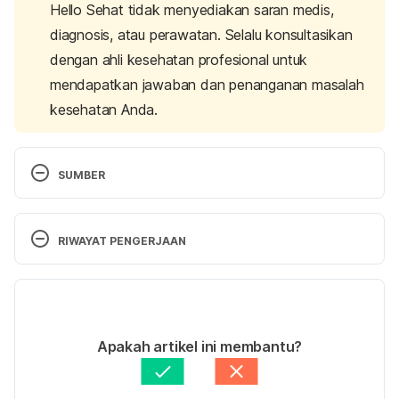
Hello Sehat tidak menyediakan saran medis,
diagnosis, atau perawatan. Selalu konsultasikan
dengan ahli kesehatan profesional untuk
mendapatkan jawaban dan penanganan masalah
kesehatan Anda.
SUMBER
Azoospermia: No sperm count
. (2023). Cleveland 
Clinic. Retrieved December 17, 2024, from 
RIWAYAT PENGERJAAN
https://my.clevelandclinic.org/health/diseases/1544
1-azoospermia
Versi Terbaru
Azoospermia
. (2023). Johns Hopkins Medicine. 
24/12/2024
Retrieved December 17, 2024, from 
Ditulis oleh 
Atifa Adlina
Apakah artikel ini membantu?
https://www.hopkinsmedicine.org/health/conditions
Ditinjau secara medis oleh
dr. Damar Upahita
-and-diseases/azoospermia
Diperbarui oleh: 
Diah Ayu Lestari