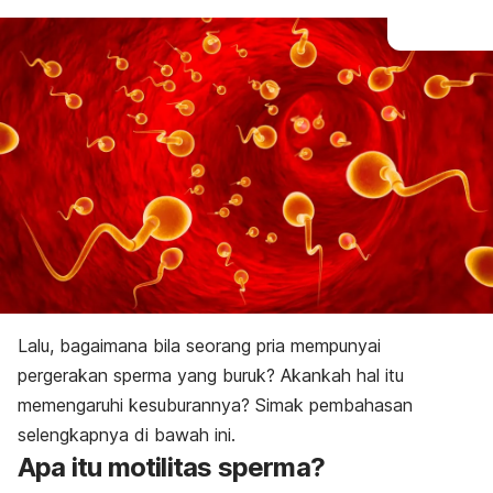
Lalu, bagaimana bila seorang pria mempunyai
pergerakan sperma yang buruk? Akankah hal itu
memengaruhi kesuburannya? Simak pembahasan
selengkapnya di bawah ini.
Apa itu motilitas sperma?