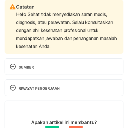
Catatan
Hello Sehat tidak menyediakan saran medis,
diagnosis, atau perawatan. Selalu konsultasikan
dengan ahli kesehatan profesional untuk
mendapatkan jawaban dan penanganan masalah
kesehatan Anda.
SUMBER
Semen analysis: What is it, what’s it for, how is it 
done.
 (2024). Cleveland Clinic. Retrieved April 16, 
RIWAYAT PENGERJAAN
2024, from 
https://my.clevelandclinic.org/health/diagnostics/21
Versi Terbaru
520-semen-analysis
19/04/2024
Semen analysis.
 (2024). University of Utah Health. 
Ditulis oleh 
Widya Citra Andini
Apakah artikel ini membantu?
Retrieved April 16, 2024, from 
Ditinjau secara medis oleh
dr. Damar Upahita