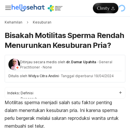
Kehamilan
Kesuburan
Bisakah Motilitas Sperma Rendah
Menurunkan Kesuburan Pria?
Ditinjau secara medis oleh
dr. Damar Upahita
·
General
Practitioner
·
None
Ditulis oleh
Widya Citra Andini
·
Tanggal diperbarui 19/04/2024
Indeks:
Definisi
Pengaruh
Motilitas sperma menjadi salah satu faktor penting
Penyebab
dalam menentukan kesuburan pria. Ini karena sperma
Cara mengobati
perlu bergerak melalui saluran reproduksi wanita untuk
membuahi sel telur.