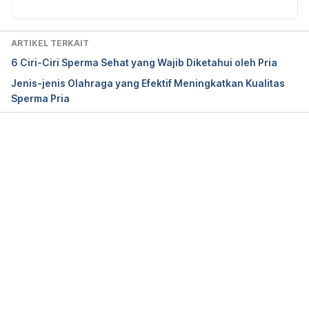
Reasons for male infertility. (2020). Retrieved 
September 8, 2023, from 
ARTIKEL TERKAIT
https://www.figo.org/news/10-reasons-male-
6 Ciri-Ciri Sperma Sehat yang Wajib Diketahui oleh Pria
infertility
Jenis-jenis Olahraga yang Efektif Meningkatkan Kualitas
Sperma Pria
International Journal of Women’s Health and 
Reproduction Sciences. (2020). Retrieved 
September 8, 2023, from http://ijwhr.net/text.php?
id=183
Memuat...
Tang, Q., Pan, F., Wu, X., Nichols, C., Wang, X., & 
Xia, Y. et al. (2019). Semen quality and cigarette 
smoking in a cohort of healthy fertile men. 
Environmental Epidemiology, 3(4), e055. doi: 
10.1097/ee9.0000000000000055
How to Increase Male Fertility With Healthy Sperm. 
(2020). Retrieved September 8, 2023, from 