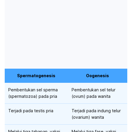
Spermatogenesis
Oogenesis
Pembentukan sel sperma
Pembentukan sel telur
(spermatozoa) pada pria
(ovum) pada wanita
Terjadi pada testis pria
Terjadi pada indung telur
(ovarium) wanita
Melalui tiga tahapan, yakni
Melalui tiga fase, yakni