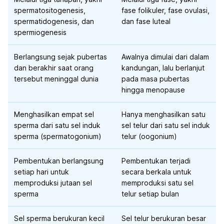
spermatositogenesis,
fase folikuler, fase ovulasi,
spermatidogenesis, dan
dan fase luteal
spermiogenesis
Berlangsung sejak pubertas
Awalnya dimulai dari dalam
dan berakhir saat orang
kandungan, lalu berlanjut
tersebut meninggal dunia
pada masa pubertas
hingga menopause
Menghasilkan empat sel
Hanya menghasilkan satu
sperma dari satu sel induk
sel telur dari satu sel induk
sperma (spermatogonium)
telur (oogonium)
Pembentukan berlangsung
Pembentukan terjadi
setiap hari untuk
secara berkala untuk
memproduksi jutaan sel
memproduksi satu sel
sperma
telur setiap bulan
Sel sperma berukuran kecil
Sel telur berukuran besar