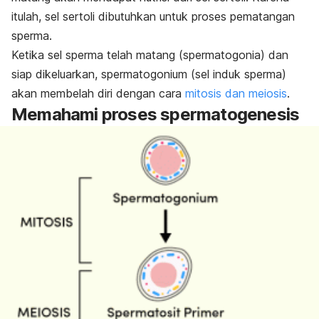
itulah, sel sertoli dibutuhkan untuk proses pematangan
sperma.
Ketika sel sperma telah matang (spermatogonia) dan
siap dikeluarkan, spermatogonium (sel induk sperma)
akan membelah diri dengan cara
mitosis dan meiosis
.
Memahami proses spermatogenesis