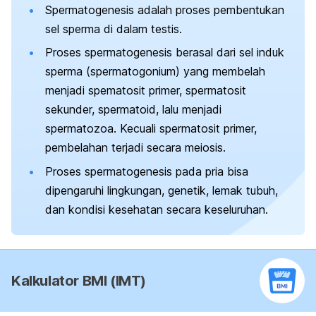
Spermatogenesis adalah proses pembentukan
sel sperma di dalam testis.
Proses spermatogenesis berasal dari sel induk
sperma (spermatogonium) yang membelah
menjadi spematosit primer, spermatosit
sekunder, spermatoid, lalu menjadi
spermatozoa. Kecuali spermatosit primer,
pembelahan terjadi secara meiosis.
Proses spermatogenesis pada pria bisa
dipengaruhi lingkungan, genetik, lemak tubuh,
dan kondisi kesehatan secara keseluruhan.
Kalkulator BMI (IMT)