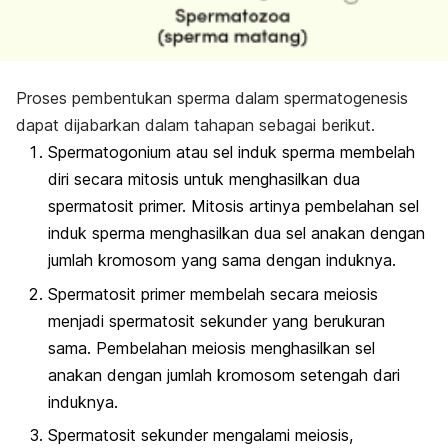
Proses pembentukan sperma dalam spermatogenesis
dapat dijabarkan dalam tahapan sebagai berikut.
Spermatogonium atau sel induk sperma membelah
diri secara mitosis untuk menghasilkan dua
spermatosit primer.
Mitosis artinya pembelahan sel
induk sperma menghasilkan dua sel anakan dengan
jumlah kromosom yang sama dengan induknya.
Spermatosit primer membelah secara meiosis
menjadi spermatosit sekunder yang berukuran
sama. Pembelahan meiosis menghasilkan sel
anakan dengan jumlah kromosom setengah dari
induknya.
Spermatosit sekunder mengalami meiosis,