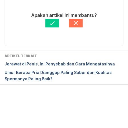
January 2025, from 
https://doi.org/10.1186/s12889-
03/02/2025
018-6319-3
Ditulis oleh 
Ilham Fariq Maulana
Apakah artikel ini membantu?
Ditinjau secara medis oleh
dr. Andreas Wilson 
Neto, F. T., Bach, P. V., Najari, B. B., Li, P. S., & 
Setiawan, M.Kes.
Diperbarui oleh: 
Diah Ayu Lestari
Goldstein, M. (2016). Spermatogenesis in humans 
and its affecting factors. 
Seminars in Cell & 
Developmental Biology
, 
59
, 10-26. Retrieved 22 
January 2025, from 
ARTIKEL TERKAIT
https://doi.org/10.1016/j.semcdb.2016.04.009
Jerawat di Penis, Ini Penyebab dan Cara Mengatasinya
Umur Berapa Pria Dianggap Paling Subur dan Kualitas
Testes
. (n.d.). Welcome to SEER Training | SEER 
Spermanya Paling Baik?
Training. Retrieved 22 January 2025, from 
https://training.seer.cancer.gov/anatomy/reproducti
ve/male/testes.html
Memuat...
Spermat. 
(n.d.). University of Wyoming | UW | 
Laramie, Wyoming. Retrieved 22 January 2025, 
from 
https://www.uwyo.edu/wjm/repro/spermat.htm