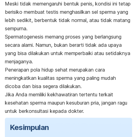
Meski tidak memengaruhi bentuk penis, kondisi ini tetap
berisiko membuat testis
menghasilkan
sel sperma yang
lebih sedikit, berbentuk tidak normal, atau tidak matang
sempurna.
Spermatogenesis memang proses yang berlangsung
secara alami. Namun, bukan berarti tidak ada upaya
yang bisa dilakukan untuk memperbaiki atau setidaknya
menjaganya.
Penerapan pola hidup sehat merupakan cara
meningkatkan kualitas sperma yang paling mudah
dicoba dan bisa segera dilakukan.
Jika Anda memiliki kekhawatiran tertentu terkait
kesehatan sperma maupun kesuburan pria, jangan ragu
untuk berkonsultasi kepada dokter.
Kesimpulan