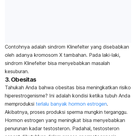
Contohnya adalah sindrom Klinefelter yang disebabkan
oleh adanya kromosom X tambahan. Pada laki-laki,
sindrom Klinefelter bisa menyebabkan masalah
kesuburan.
3. Obesitas
Tahukah Anda bahwa obesitas bisa meningkatkan risiko
hiperestrogenisme? Ini adalah kondisi ketika tubuh Anda
memproduksi
terlalu banyak hormon estrogen
.
Akibatnya, proses produksi sperma mungkin terganggu.
Hormon estrogen yang meningkat bisa menyebabkan
penurunan kadar testosteron. Padahal,
testosteron