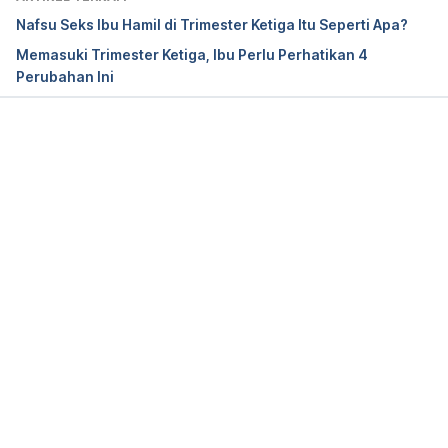
https://www.tommys.org/pregnancy-
Nafsu Seks Ibu Hamil di Trimester Ketiga Itu Seperti Apa?
information/giving-birth/braxton-hicks
Memasuki Trimester Ketiga, Ibu Perlu Perhatikan 4
Perubahan Ini
Bleeding during pregnancy.
 (2024). American 
College of Obstetricians and Gynecologists. 
Retrieved June 30, 2025, from 
https://www.acog.org/womens-
Memuat...
health/faqs/bleeding-during-pregnancy
Your baby’s movements. 
(2020). NHS UK. 
Retrieved June 30, 2025, from 
https://www.nhs.uk/pregnancy/keeping-well/your-
babys-movements/
Decreased fetal movements: A practical approach 
in a primary care setting. 
(2014). Australian Family 
Physician. Retrieved June 30, 2025, from 
https://www.racgp.org.au/afp/2014/november/decr
eased-fetal-movements-a-practical-approach-in-a-