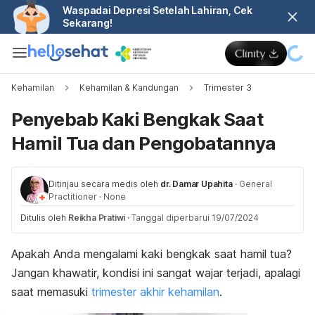
Waspadai Depresi Setelah Lahiran, Cek
Sekarang!
Kehamilan
Kehamilan & Kandungan
Trimester 3
Penyebab Kaki Bengkak Saat
Hamil Tua dan Pengobatannya
Ditinjau secara medis oleh
dr. Damar Upahita
·
General
Practitioner
·
None
Ditulis oleh
Reikha Pratiwi
·
Tanggal diperbarui 19/07/2024
Apakah Anda mengalami kaki bengkak saat hamil tua?
Jangan khawatir, kondisi ini sangat wajar terjadi, apalagi
saat memasuki
trimester akhir kehamilan
.