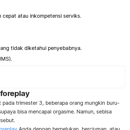
h cepat atau inkompetensi serviks.
yang tidak diketahui penyebabnya.
IMS).
i
foreplay
t pada trimester 3, beberapa orang mungkin buru-
 supaya bisa mencapai orgasme. Namun, sebisa
rsebut.
foreplay
Anda dengan berpelukan, berciuman, atau