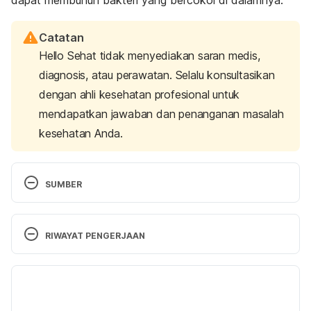
Catatan
Hello Sehat tidak menyediakan saran medis,
diagnosis, atau perawatan. Selalu konsultasikan
dengan ahli kesehatan profesional untuk
mendapatkan jawaban dan penanganan masalah
kesehatan Anda.
SUMBER
Fruits, Veggies and Juices from Food Safety for 
Moms to Be. Retrieved 6 August 2021, from 
RIWAYAT PENGERJAAN
https://www.fda.gov/food/people-risk-foodborne-
illness/fruits-veggies-and-juices-food-safety-
Versi Terbaru
moms-be
14/08/2021
Lettuce, Other Leafy Greens, and Food Safety. 