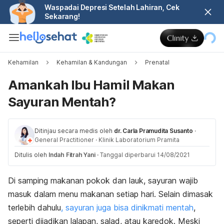
Waspadai Depresi Setelah Lahiran, Cek
Sekarang!
Kehamilan
Kehamilan & Kandungan
Prenatal
Amankah Ibu Hamil Makan
Sayuran Mentah?
Ditinjau secara medis oleh
dr. Carla Pramudita Susanto
·
General Practitioner
·
Klinik Laboratorium Pramita
Ditulis oleh
Indah Fitrah Yani
·
Tanggal diperbarui 14/08/2021
Di samping makanan pokok dan lauk, sayuran wajib
masuk dalam menu makanan setiap hari.
Selain dimasak
terlebih dahulu
, sayuran juga bisa dinikmati mentah
,
seperti dijadikan lalapan, salad, atau karedok. Meski