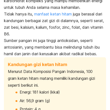
karbohidrat kompleks yang mampu memberikan energi
untuk tubuh Anda selama masa kehamilan.
Tidak hanya itu,
manfaat ketan hitam
juga berasal dari
kandungan berbagai zat gizi di dalamnya, seperti serat,
zat besi, kalsium, kalium, fosfor,
zinc
, folat, dan vitamin
B6.
Sumber pangan ini juga tinggi antioksidan, seperti
antosianin, yang membantu bisa melindungi tubuh ibu
hamil dan janin dari kerusakan akibat radikal bebas.
Kandungan gizi ketan hitam
Menurut Data Komposisi Pangan Indonesia, 100
gram ketan hitam matang memiliki kandungan gizi
seperti berikut ini.
Energi: 181 kalori (kkal)
Air: 56,9 gram (g)
Protein: 4 g