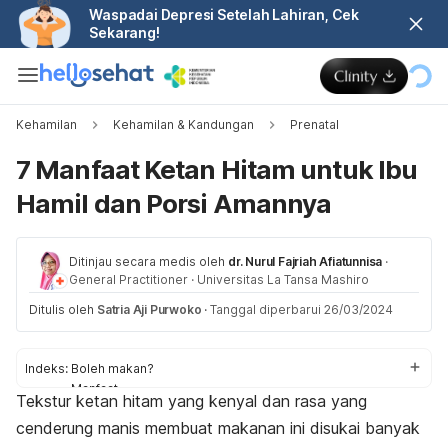
Waspadai Depresi Setelah Lahiran, Cek
Sekarang!
Kehamilan
Kehamilan & Kandungan
Prenatal
7 Manfaat Ketan Hitam untuk Ibu
Hamil dan Porsi Amannya
Ditinjau secara medis oleh
dr. Nurul Fajriah Afiatunnisa
·
General Practitioner
·
Universitas La Tansa Mashiro
Ditulis oleh
Satria Aji Purwoko
·
Tanggal diperbarui 26/03/2024
Indeks:
Boleh makan?
Manfaat
Tekstur ketan hitam yang kenyal dan rasa yang
Aturan konsumsi
cenderung manis membuat makanan ini disukai banyak