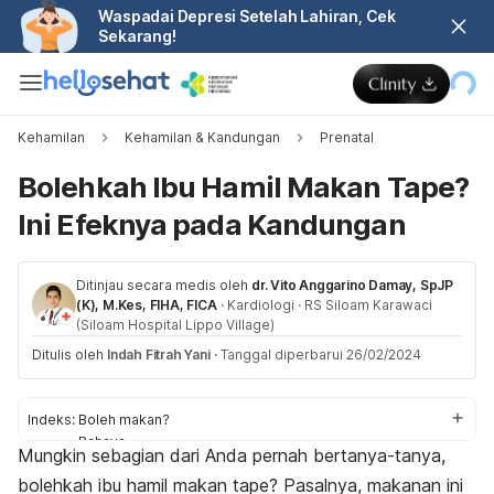
Waspadai Depresi Setelah Lahiran, Cek
Sekarang!
Kehamilan
Kehamilan & Kandungan
Prenatal
Bolehkah Ibu Hamil Makan Tape?
Ini Efeknya pada Kandungan
Ditinjau secara medis oleh
dr. Vito Anggarino Damay, SpJP
(K), M.Kes, FIHA, FICA
·
Kardiologi
·
RS Siloam Karawaci
(Siloam Hospital Lippo Village)
Ditulis oleh
Indah Fitrah Yani
·
Tanggal diperbarui 26/02/2024
Indeks:
Boleh makan?
Bahaya
Mungkin sebagian dari Anda pernah bertanya-tanya,
Aturan konsumsi
bolehkah ibu hamil makan tape? Pasalnya, makanan ini