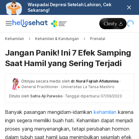
Waspadai Depresi Setelah Lahiran, Cek
Sekarang!
Kehamilan
Kehamilan & Kandungan
Prenatal
Jangan Panik! Ini 7 Efek Samping
Saat Hamil yang Sering Terjadi
Ditinjau secara medis oleh
dr. Nurul Fajriah Afiatunnisa
·
General Practitioner
·
Universitas La Tansa Mashiro
Ditulis oleh
Satria Aji Purwoko
·
Tanggal diperbarui 07/09/2023
Banyak pasangan mengidam-idamkan
kehamilan
karena
ingin segera memiliki buah hati. Kehamilan dapat menjadi
proses yang menyenangkan, tetapi
perubahan hormon
dalam tubuh saat hamil juga menimbulkan sejumlah efek