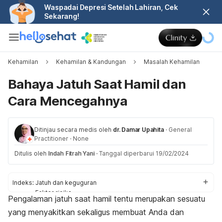
Waspadai Depresi Setelah Lahiran, Cek
Sekarang!
Kehamilan
Kehamilan & Kandungan
Masalah Kehamilan
Bahaya Jatuh Saat Hamil dan
Cara Mencegahnya
Ditinjau secara medis oleh
dr. Damar Upahita
·
General
Practitioner
·
None
Ditulis oleh
Indah Fitrah Yani
·
Tanggal diperbarui 19/02/2024
Indeks:
Jatuh dan keguguran
Faktor risiko
Pengalaman jatuh saat hamil tentu merupakan sesuatu
Bahaya
yang menyakitkan sekaligus membuat Anda dan
Tips mencegah