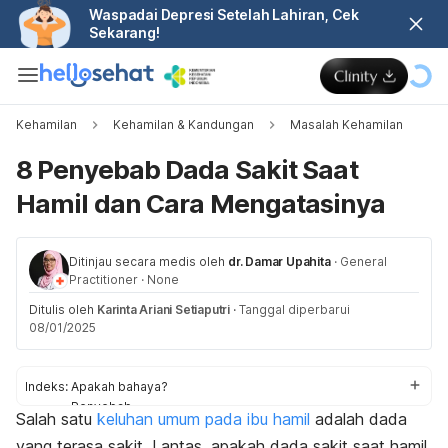
Waspadai Depresi Setelah Lahiran, Cek
Sekarang!
Kehamilan
Kehamilan & Kandungan
Masalah Kehamilan
8 Penyebab Dada Sakit Saat
Hamil dan Cara Mengatasinya
Ditinjau secara medis oleh
dr. Damar Upahita
·
General
Practitioner
·
None
Ditulis oleh
Karinta Ariani Setiaputri
·
Tanggal diperbarui
08/01/2025
Indeks:
Apakah bahaya?
Penyebab
Salah satu
keluhan umum pada ibu hamil
adalah dada
Cara mengatasi
yang terasa sakit. Lantas, apakah dada sakit saat hamil