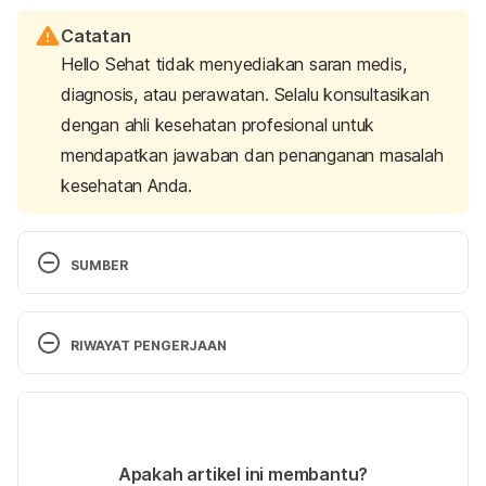
Catatan
Hello Sehat tidak menyediakan saran medis,
diagnosis, atau perawatan. Selalu konsultasikan
dengan ahli kesehatan profesional untuk
mendapatkan jawaban dan penanganan masalah
kesehatan Anda.
SUMBER
Cameron, E. (2014). Pregnancy and olfaction: a 
review. Frontiers In Psychology, 5. doi: 
RIWAYAT PENGERJAAN
10.3389/fpsyg.2014.00067
Versi Terbaru
Charkoudian, N., & Stachenfeld, N. (2016). Sex 
hormone effects on autonomic mechanisms of 
21/01/2022
thermoregulation in humans. Autonomic 
Ditulis oleh 
Riska Herliafifah
Apakah artikel ini membantu?