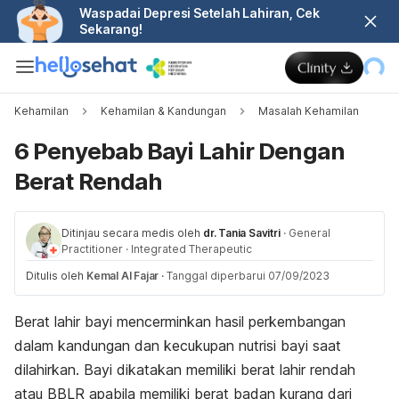
Waspadai Depresi Setelah Lahiran, Cek
Sekarang!
Kehamilan
Kehamilan & Kandungan
Masalah Kehamilan
6 Penyebab Bayi Lahir Dengan
Berat Rendah
Ditinjau secara medis oleh
dr. Tania Savitri
·
General
Practitioner
·
Integrated Therapeutic
Ditulis oleh
Kemal Al Fajar
·
Tanggal diperbarui 07/09/2023
Berat lahir bayi mencerminkan hasil perkembangan
dalam kandungan dan kecukupan nutrisi bayi saat
dilahirkan. Bayi dikatakan memiliki berat lahir rendah
atau BBLR apabila memiliki berat badan kurang dari