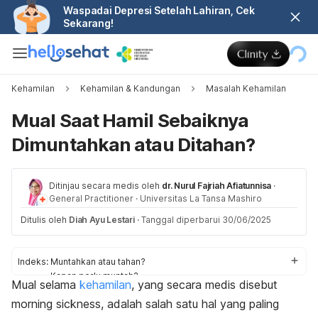
Waspadai Depresi Setelah Lahiran, Cek
Sekarang!
Kehamilan
Kehamilan & Kandungan
Masalah Kehamilan
Mual Saat Hamil Sebaiknya
Dimuntahkan atau Ditahan?
Ditinjau secara medis oleh
dr. Nurul Fajriah Afiatunnisa
·
General Practitioner
·
Universitas La Tansa Mashiro
Ditulis oleh
Diah Ayu Lestari
·
Tanggal diperbarui 30/06/2025
Indeks:
Muntahkan atau tahan?
Kapan perlu muntah?
Mual selama
kehamilan
, yang secara medis disebut
Cara mengatasi mual
morning sickness
, adalah salah satu hal yang paling
Kapan ke dokter?