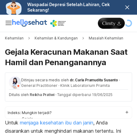
Waspadai Depresi Setelah Lahiran, Cek
Sekarang!
Kehamilan
Kehamilan & Kandungan
Masalah Kehamilan
Gejala Keracunan Makanan Saat
Hamil dan Penanganannya
Ditinjau secara medis oleh
dr. Carla Pramudita Susanto
·
General Practitioner
·
Klinik Laboratorium Pramita
Ditulis oleh
Reikha Pratiwi
·
Tanggal diperbarui 19/06/2025
Indeks:
Mungkin terjadi?
Gejala
Untuk
menjaga kesehatan ibu dan janin
, Anda
Penyebab
disarankan untuk menghindari makanan tertentu. Ini
Penanganan