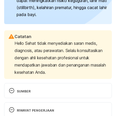
dapat meningkatkan risiko keguguran, lahir mati
(
stillbirth
), kelahiran prematur, hingga cacat lahir
pada bayi.
Catatan
Hello Sehat tidak menyediakan saran medis,
diagnosis, atau perawatan. Selalu konsultasikan
dengan ahli kesehatan profesional untuk
mendapatkan jawaban dan penanganan masalah
kesehatan Anda.
SUMBER
Food poisoning. 
(2022). Mayo Clinic. Retrieved 
June 12, 2025, from 
RIWAYAT PENGERJAAN
https://www.mayoclinic.org/diseases-