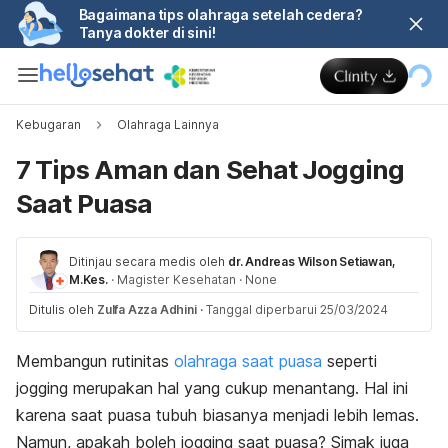
Bagaimana tips olahraga setelah cedera?
Tanya dokter di sini!
Kebugaran
Olahraga Lainnya
7 Tips Aman dan Sehat Jogging
Saat Puasa
Ditinjau secara medis oleh
dr. Andreas Wilson Setiawan,
M.Kes.
·
Magister Kesehatan
·
None
Ditulis oleh
Zulfa Azza Adhini
·
Tanggal diperbarui 25/03/2024
Membangun rutinitas
olahraga saat puasa
seperti
jogging
merupakan hal yang cukup menantang. Hal ini
karena saat puasa tubuh biasanya menjadi lebih lemas.
Namun, apakah boleh
jogging
saat puasa? Simak juga