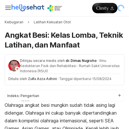
Kebugaran
Latihan Kekuatan Otot
Angkat Besi: Kelas Lomba, Teknik
Latihan, dan Manfaat
Ditinjau secara medis oleh
dr. Dimas Nugroho
·
Ilmu
Kedokteran Fisik dan Rehabilitasi
·
Rumah Sakit Universitas
Indonesia (RSUI)
Ditulis oleh
Zulfa Azza Adhini
·
Tanggal diperbarui 15/08/2024
Indeks:
Pengertian
Jenis
Olahraga angkat besi mungkin sudah tidak asing lagi
Kelas
didengar. Olahraga ini cukup banyak dipertandingkan
Latihan
Manfaat
dalam kompetisi olahraga internasional, seperti SEA
Games, Asian Games, atau Olimpiade. K
enali lebih jauh