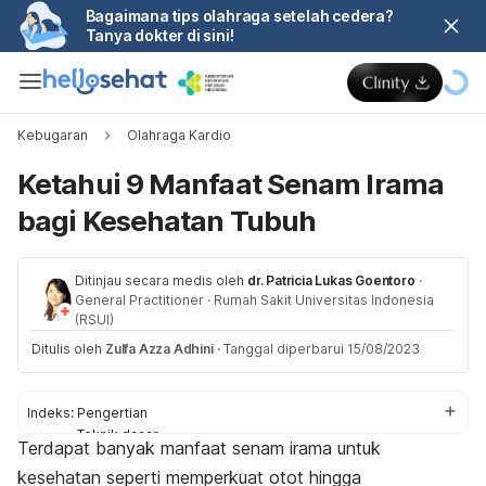
Bagaimana tips olahraga setelah cedera?
Tanya dokter di sini!
Kebugaran
Olahraga Kardio
Ketahui 9 Manfaat Senam Irama
bagi Kesehatan Tubuh
Ditinjau secara medis oleh
dr. Patricia Lukas Goentoro
·
General Practitioner
·
Rumah Sakit Universitas Indonesia
(RSUI)
Ditulis oleh
Zulfa Azza Adhini
·
Tanggal diperbarui 15/08/2023
Indeks:
Pengertian
Teknik dasar
Terdapat banyak manfaat senam irama untuk
Manfaat
kesehatan seperti memperkuat otot hingga